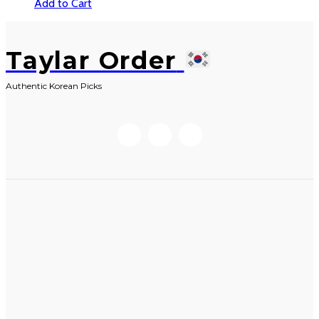
Add to Cart
Taylar Order
Authentic Korean Picks
SHOP
INFORMATION
Reality Pic 🔥
Blog
New Arrival *
Lưu ý khi đặt hàng
Yêu Thích
Shoes & Sandals
Bag & Wallet